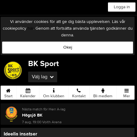
Logga in
Vi använder cookies för att ge dig bästa upplevelsen. Läs vår
cookiepolicy
här
. Genom att fortsätta använda tjänsten godkänner du
denna.
Okej
BK Sport
Välj lag
Start
Kalender
Om klubben
Kontakt
Bli medlem
Mer
Nästa match för Herr A-lag
Högsjö BK
7 aug, 19:00
Voith Arena
Ideella insatser