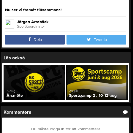
Nu ser vi framåt tillsammans!
Jörgen Arrebäck
Sportkoordinator
Dela
Tweeta
Läs också
5 aug
29 jul
Årsmöte
Sportscamp 2 , 10-12 aug
Kommentera
Du måste logga in för att kommentera