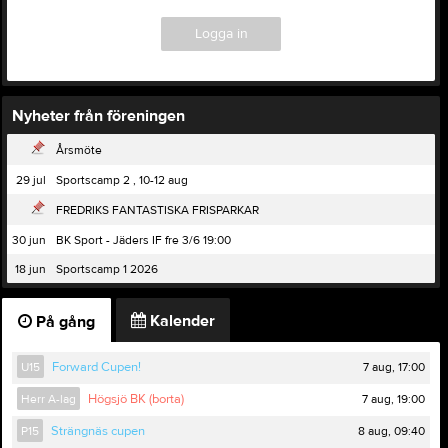
Logga in
Nyheter från föreningen
Årsmöte
29 jul
Sportscamp 2 , 10-12 aug
FREDRIKS FANTASTISKA FRISPARKAR
30 jun
BK Sport - Jäders IF fre 3/6 19:00
18 jun
Sportscamp 1 2026
Kalender
På gång
7 aug, 17:00
U15
Forward Cupen!
7 aug, 19:00
Herr A-lag
Högsjö BK (borta)
8 aug, 09:40
P15
Strängnäs cupen