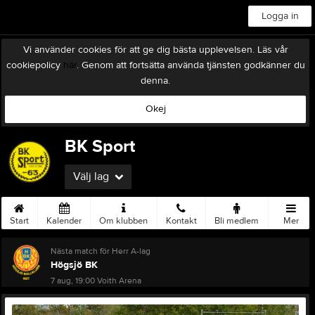
Logga in
Vi använder cookies för att ge dig bästa upplevelsen. Läs vår
cookiepolicy
här
. Genom att fortsätta använda tjänsten godkänner du
denna.
Okej
BK Sport
Välj lag
Start
Kalender
Om klubben
Kontakt
Bli medlem
Mer
Nästa match för Herr A-lag
Högsjö BK
7 aug, 19:00
Voith Arena