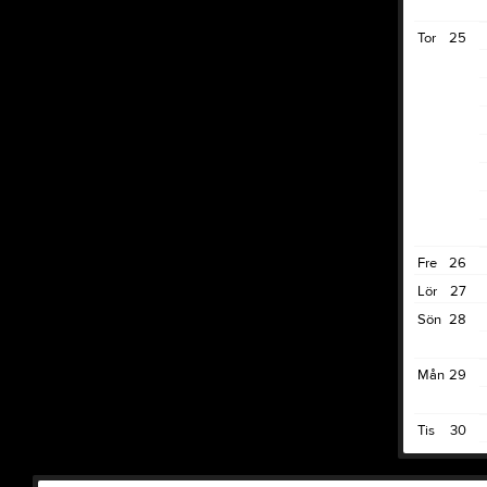
Tor
25
Fre
26
Lör
27
Sön
28
Mån
29
Tis
30