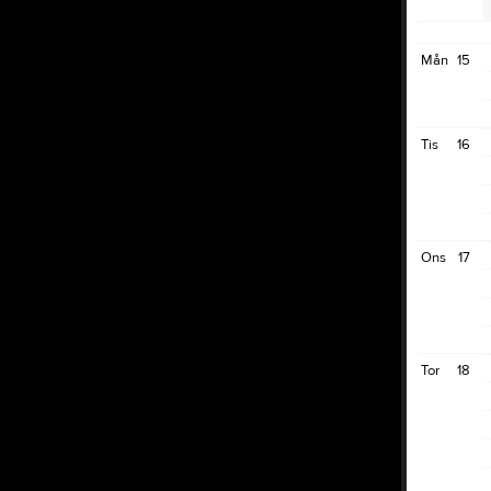
Mån
15
Tis
16
Ons
17
Tor
18