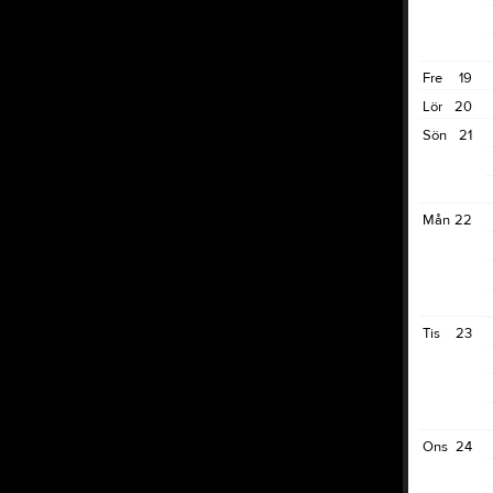
Fre
19
Lör
20
Sön
21
Mån
22
Tis
23
Ons
24