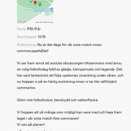
Serie:
P10-11 år
Serie:
P15-16 Grön Grupp 5 östra vår
Samlingstid:
10:30
Resultat och referat
Anteckning:
Vi spelar med gul tröja.
Serie:
P10-11 år
Resultat och referat
Samlingstid:
13:15
Anteckning:
Nu är det dags för vår sista match innan
sommaruppehållet!
Vi ser fram emot att avsluta vårsäsongen tillsammans med ännu
en rolig fotbollsdag fylld av glädje, kämpainsats och laganda. Det
har varit fantastiskt att följa spelarnas utveckling under våren, och
nu hoppas vi på en härlig avslutning innan vi tar lite välförtjänt
sommarlov.
Glöm inte fotbollsskor, benskydd och vattenflaska.
Vi hoppas att så många som möjligt kan vara med och heja fram
laget i vår sista match före sommaren!
Vi ses på planen!