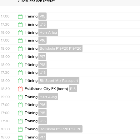
Resultat och referat
17:00
Träning
P15
17:30
Träning
U15
18:30
19:00
Träning
Herr A-lag
19:00
17:00
Träning
P16
20:30
18:00
Träning
Bollskola P19P20 F19F20
18:30
18:00
Träning
P17
19:00
18:00
Träning
P18
19:30
17:30
Träning
U15
19:30
18:00
Träning
BK Sport Mix Parasport
19:00
18:30
Eskilstuna City FK (borta)
P15
19:30
19:00
Träning
Herr A-lag
19:30
17:00
Träning
P16
20:30
17:00
Träning
P15
18:30
17:30
Träning
U15
18:30
18:00
Träning
Bollskola P19P20 F19F20
19:00
18:00
Träning
P17