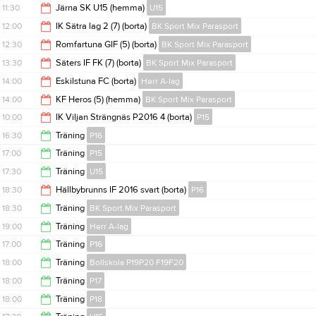
11:45
11:30
Järna SK U15 (hemma)
U15
12:15
12:00
IK Sätra lag 2 (7) (borta)
BK Sport Mix Parasport
13:30
12:30
Romfartuna GIF (5) (borta)
BK Sport Mix Parasport
13:00
13:30
Säters IF FK (7) (borta)
BK Sport Mix Parasport
13:30
14:00
Eskilstuna FC (borta)
Herr A-lag
14:30
14:00
KF Heros (5) (hemma)
BK Sport Mix Parasport
16:00
10:00
IK Viljan Strängnäs P2016 4 (borta)
P15
15:00
16:30
Träning
P16
11:15
17:00
Träning
P15
18:00
17:30
Träning
U15
18:30
18:30
Hällbybrunns IF 2016 svart (borta)
P16
19:00
18:30
Träning
BK Sport Mix Parasport
20:30
19:00
Träning
Herr A-lag
20:00
17:00
Träning
P16
20:30
18:00
Träning
Bollskola P19P20 F19F20
18:30
18:00
Träning
P17
19:00
18:00
Träning
P18
19:30